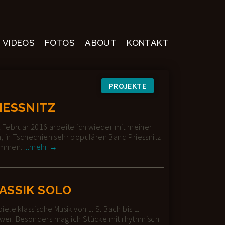
VIDEOS
FOTOS
ABOUT
KONTAKT
PROJEKTE
IESSNITZ
 Februar 2016 arbeite ich wieder mit meiner
n, in Tschechien sehr populären Band Priessnitz
Priessnitz
ammen.
...mehr →
ASSIK SOLO
piele klassische Musik von J. S. Bach bis L.
wer. Besonders mag ich Stücke mit rhythmisch