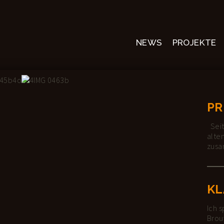
NAVIGATION
NEWS
PROJEKTE
ÜBERSPRINGEN
PR
Seit
alte
zus
KL
Ich s
Brou