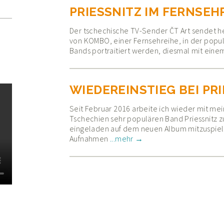
PRIESSNITZ IM FERNSEH
Der tschechische TV-Sender ČT Art sendet he
von KOMBO, einer Fernsehreihe, in der popu
Bands portraitiert werden, diesmal mit einem
WIEDEREINSTIEG BEI PR
Seit Februar 2016 arbeite ich wieder mit mein
Tschechien sehr populären Band Priessnitz 
eingeladen auf dem neuen Album mitzuspiele
Wiedereinstieg bei Prie
Aufnahmen
...mehr →