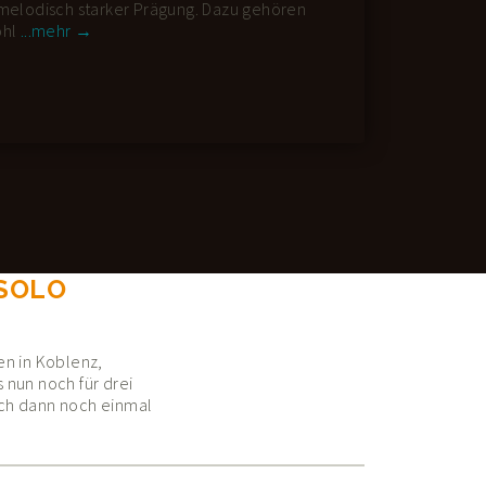
melodisch starker Prägung. Dazu gehören
Klassik
hl
...mehr →
Solo
 SOLO
en in Koblenz,
 nun noch für drei
ich dann noch einmal