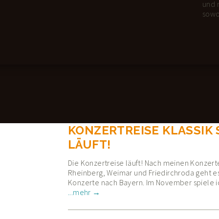
und 
sowo
KONZERTREISE KLASSIK
LÄUFT!
Die Konzertreise läuft! Nach meinen Konzert
Rheinberg, Weimar und Friedirchroda geht es
Konzerte nach Bayern. Im November spiele 
Konzertreise Klassik Solo läuft!
...mehr →