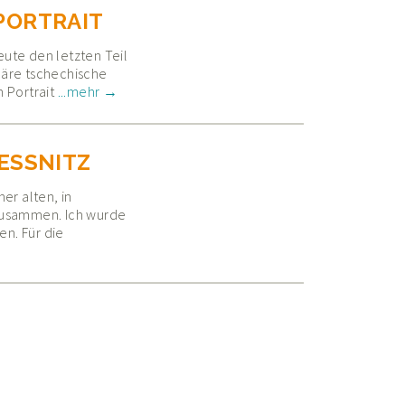
PORTRAIT
ute den letzten Teil
läre tschechische
Priessnitz im Fernsehportrait
 Portrait
...mehr →
IESSNITZ
er alten, in
zusammen. Ich wurde
n. Für die
ssnitz